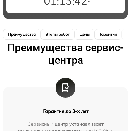
01:13:41
Преимущества
Этапы работ
Цены
Гарантия
М
Преимущества сервис-
центра
Гарантия до 3-х лет
Сервисный центр устанавливает
оригинальные запчасти техники VISION и